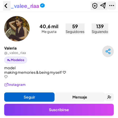
_valee_riaa
Valeria (@_valee_riaa)
40,6 mil
59
139
Me gusta
Seguidores
Siguiendo
Valeria
@
_valee_riaa
👠 Modelos
model

making memories & being myself ♡︎

🤍
Instagram
Seguir
Mensaje
Suscribirse