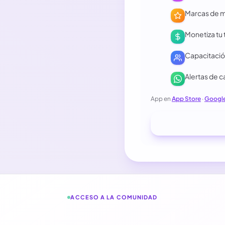
Marcas de m
Monetiza tu 
Capacitación
Alertas de 
App en
App Store
·
Google
ACCESO A LA COMUNIDAD