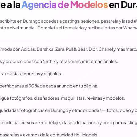
 a la
Agencia de Modelos
en
Dur
inscribirte en Durango accedes a castings, sesiones, pasarela y la red #
nto a nivel mundial. Completa el formulario y recibe alertas por What
moda con Adidas, Bershka, Zara, Pull & Bear, Dior, Chanel y más marc
 y producciones con Netflix y otras marcas internacionales.
a revistas impresas y digitales.
perfil: ganas el 90 % de cada anuncio en tu página.
sigue fotógrafos, diseñadores, maquillistas, revistas y modelos.
quedadas fotográficas en Durango y otras ciudades — fotos, video y p
 incluida: cursos de modelaje, clases de pasarela y prep para casting
 pasarelas y eventos de la comunidad HolliModels.