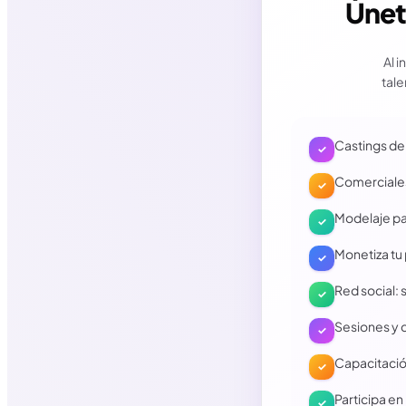
Únete
Al 
tale
Castings de 
✓
Comerciales
✓
Modelaje par
✓
Monetiza tu 
✓
Red social: 
✓
Sesiones y 
✓
Capacitación
✓
Participa en
✓