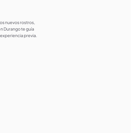
os nuevos rostros,
en Durango te guía
 experiencia previa.