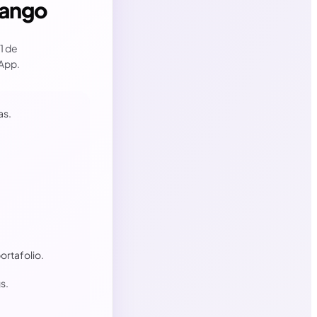
ango
1 de
sApp.
as.
ortafolio.
s.