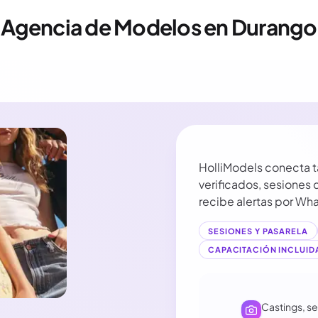
Agencia de Modelos en Durango
HolliModels conecta t
verificados, sesiones d
recibe alertas por Wh
SESIONES Y PASARELA
CAPACITACIÓN INCLUID
Castings, s