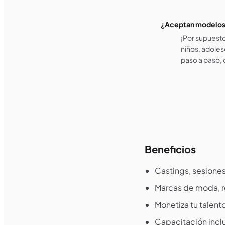
¿Aceptan modelos i
¡Por supuesto
niños, adoles
paso a paso, 
Beneficios
Castings, sesiones
Marcas de moda, r
Monetiza tu talent
Capacitación inclu