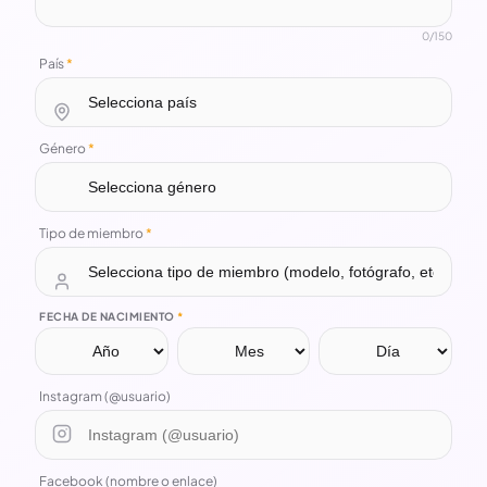
0
/150
País
*
Género
*
Tipo de miembro
*
FECHA DE NACIMIENTO
*
Instagram (@usuario)
Facebook (nombre o enlace)