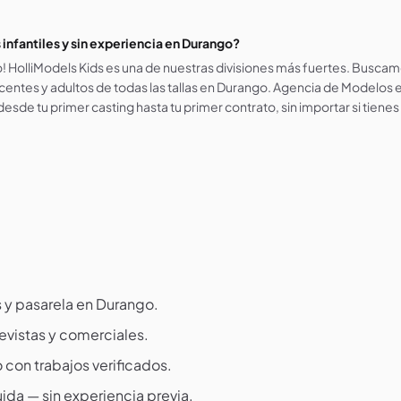
nfantiles y sin experiencia en Durango?
! HolliModels Kids es una de nuestras divisiones más fuertes. Buscam
centes y adultos de todas las tallas en Durango. Agencia de Modelos 
desde tu primer casting hasta tu primer contrato, sin importar si tienes
 y pasarela en Durango.
evistas y comerciales.
o con trabajos verificados.
ida — sin experiencia previa.