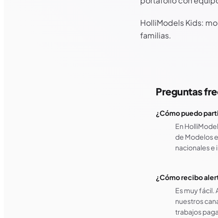
portafolio con equipo
HolliModels Kids: mod
familias.
Preguntas fr
¿Cómo puedo partic
En HolliMode
de Modelos en
nacionales e
¿Cómo recibo alert
Es muy fácil.
nuestros can
trabajos pag