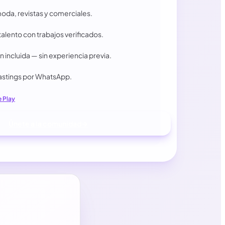
oda, revistas y comerciales.
talento con trabajos verificados.
 incluida — sin experiencia previa.
castings por WhatsApp.
 Play
Únete a la comunidad
→