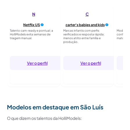
N
C
Netflix US
carter's babies and kids
Talento cam-ready e pontual; a
Marcas infantis com perfis
Moda em 
HolliModels evita semanas de
verificados e resposta rápida;
confirmad
triagem manual.
menos atrito entre família e
match co
produção.
Ver o perfil
Ver o perfil
Entrar p/ seguir
Entrar p/ seguir
Modelos em destaque em São Luís
O que dizem os talentos da HolliModels: