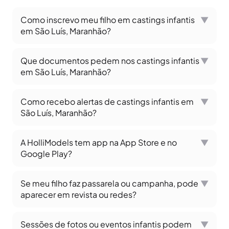
Como inscrevo meu filho em castings infantis
▼
em São Luís, Maranhão?
Que documentos pedem nos castings infantis
▼
em São Luís, Maranhão?
Como recebo alertas de castings infantis em
▼
São Luís, Maranhão?
A HolliModels tem app na App Store e no
▼
Google Play?
Se meu filho faz passarela ou campanha, pode
▼
aparecer em revista ou redes?
Sessões de fotos ou eventos infantis podem
▼