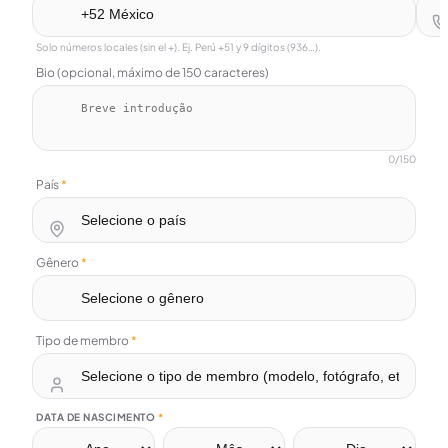
Solo números locales (sin el +). Ej. Perú +51 y 9 dígitos (936…).
Bio (opcional, máximo de 150 caracteres)
0
/150
País
*
Gênero
*
Tipo de membro
*
DATA DE NASCIMENTO
*