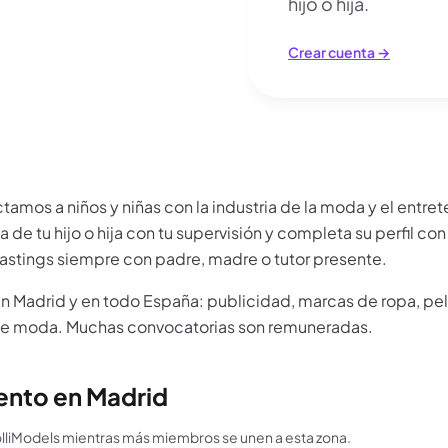
hijo o hija.
Crear cuenta →
ión
amos a niños y niñas con la industria de la moda y el entre
 de tu hijo o hija con tu supervisión y completa su perfil con
astings siempre con padre, madre o tutor presente.
en
Madrid
y en todo
España
: publicidad, marcas de ropa, pel
s de moda. Muchas convocatorias son remuneradas.
ento en Madrid
lliModels mientras más miembros se unen a esta zona.