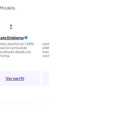
iModels.
T
cate Emblema
Red Bull
PUMA
nes y eventos en CDMX:
Lifestyle y deporte: talento
Campañas deportivas exi
ocal con actitud de
atlético con perfil listo para set;
velocidad; HolliModels en
oordinado desde una
menos correos, más
caras nuevas y profesional
aforma.
confirmaciones.
ruido operativo.
Ver perfil
Ver perfil
Ver perfil
ntrar para seguir
Entrar para seguir
Entrar para se