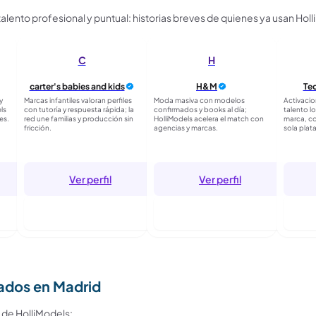
lento profesional y puntual: historias breves de quienes ya usan Holl
C
H
carter's babies and kids
H&M
Te
y
Marcas infantiles valoran perfiles
Moda masiva con modelos
Activacio
ls
con tutoría y respuesta rápida; la
confirmados y books al día;
talento l
es.
red une familias y producción sin
HolliModels acelera el match con
marca, c
fricción.
agencias y marcas.
sola plat
Ver perfil
Ver perfil
r
Entrar para seguir
Entrar para seguir
E
ados en Madrid
s de HolliModels: