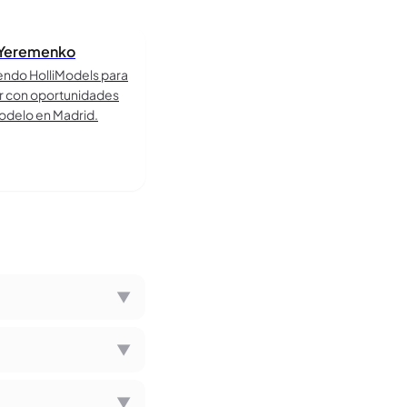
 Yeremenko
ndo HolliModels para
r con oportunidades
delo en Madrid.
▼
▼
▼