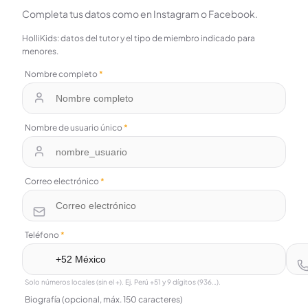
Completa tus datos como en Instagram o Facebook.
HolliKids: datos del tutor y el tipo de miembro indicado para
menores.
Nombre completo
*
Nombre de usuario único
*
Correo electrónico
*
Teléfono
*
Solo números locales (sin el +). Ej. Perú +51 y 9 dígitos (936…).
Biografía (opcional, máx. 150 caracteres)