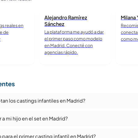
Alejandro Ramírez
Milana
Sánchez
gs reales en
Recomie
La plataforma me ayudó a dar
te de
conecta
el primer paso como modelo
y
como mo
en Madrid. Conecté con
agencias rápido.
entes
n los castings infantiles en Madrid?
 mi hijo en el set en Madrid?
ara el primer casting infantil en Madrid?