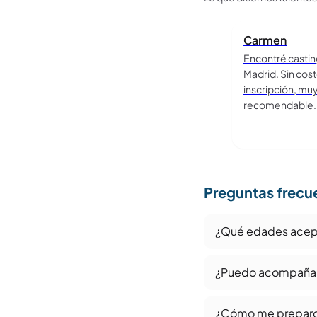
Carmen
Encontré castin
Madrid. Sin cos
inscripción, mu
recomendable.
Preguntas frecu
¿Qué edades acepta
¿Puedo acompañar a
¿Cómo me preparo p