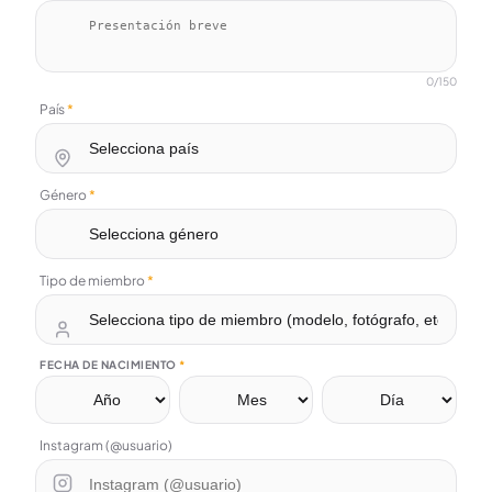
0
/150
País
*
Género
*
Tipo de miembro
*
FECHA DE NACIMIENTO
*
Instagram (@usuario)