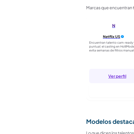
Marcas que encuentran ta
N
Netflix US
Encuentran talento cam-ready 
puntual; el casting en HolliMode
evita semanas de filtros manual
Ver perfil
Entrar para segui
Modelos destac
Lo que dicen los talento