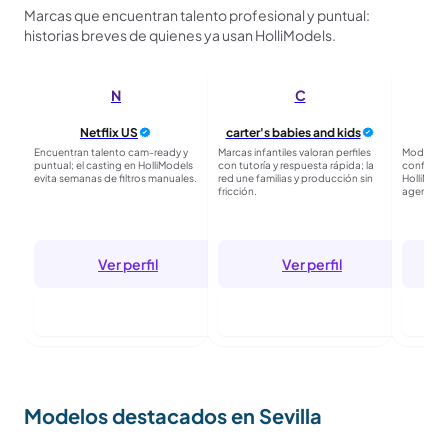
Marcas que encuentran talento profesional y puntual:
historias breves de quienes ya usan HolliModels.
N
C
Netflix US
carter's babies and kids
Encuentran talento cam-ready y
Marcas infantiles valoran perfiles
Moda mas
puntual; el casting en HolliModels
con tutoría y respuesta rápida; la
confirmad
evita semanas de filtros manuales.
red une familias y producción sin
HolliMode
fricción.
agencias 
Ver perfil
Ver perfil
Entrar para seguir
Entrar para seguir
E
Modelos destacados en Sevilla