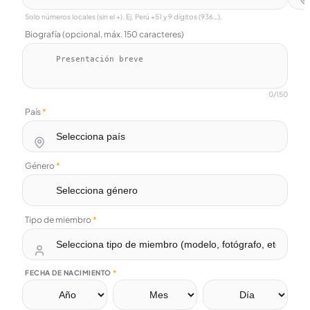
Solo números locales (sin el +). Ej. Perú +51 y 9 dígitos (936…).
Biografía (opcional, máx. 150 caracteres)
0
/150
País
*
Género
*
Tipo de miembro
*
FECHA DE NACIMIENTO
*