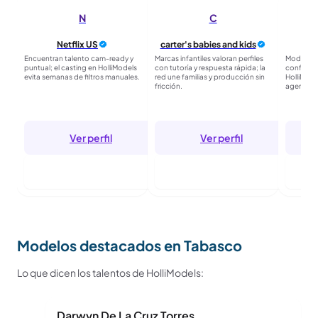
N
C
Netflix US
carter's babies and kids
Encuentran talento cam-ready y
Marcas infantiles valoran perfiles
Moda mas
puntual; el casting en HolliModels
con tutoría y respuesta rápida; la
confirmad
evita semanas de filtros manuales.
red une familias y producción sin
HolliMode
fricción.
agencias 
Ver perfil
Ver perfil
Entrar para seguir
Entrar para seguir
E
Modelos destacados en Tabasco
Lo que dicen los talentos de HolliModels:
Darwyn De La Cruz Torres