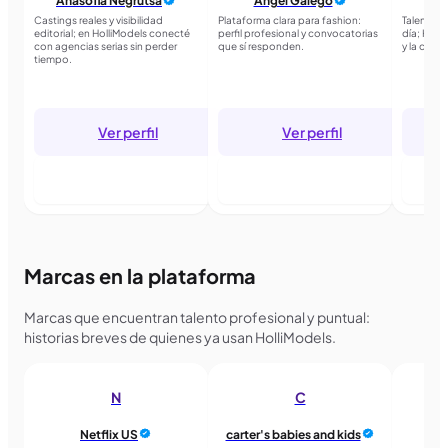
Anasofia Negrutsa
Angel Galego
Bea
Castings reales y visibilidad
Plataforma clara para fashion:
Talento i
editorial; en HolliModels conecté
perfil profesional y convocatorias
día; Holl
con agencias serias sin perder
que sí responden.
y la comu
tiempo.
Ver perfil
Ver perfil
Entrar para seguir
Entrar para seguir
E
Marcas en la plataforma
Marcas que encuentran talento profesional y puntual:
historias breves de quienes ya usan HolliModels.
N
C
Netflix US
carter's babies and kids