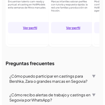
Encuentran talento cam-ready y
Marcas infantiles valoran perfiles
Moda mas
puntual; el casting en HolliModels
con tutoría y respuesta rápida; la
confirmad
evita semanas de filtros manuales.
red une familias y producción sin
HolliMode
fricción.
agencias 
Ver perfil
Ver perfil
Entrar para seguir
Entrar para seguir
E
Preguntas frecuentes
¿Cómo puedo participar en castings para
▼
Bershka, Zara o grandes marcas en Segovia?
¿Cómo recibo alertas de trabajo y castings en
▼
Segovia por WhatsApp?