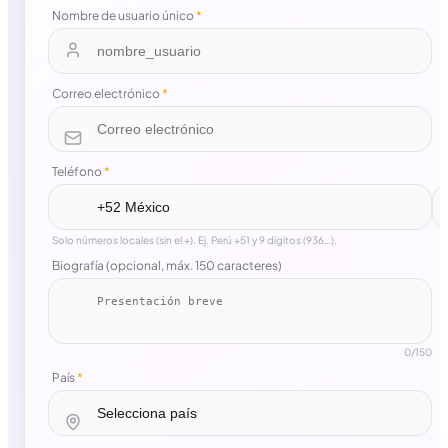
Nombre de usuario único
*
Correo electrónico
*
Teléfono
*
Solo números locales (sin el +). Ej. Perú +51 y 9 dígitos (936…).
Biografía (opcional, máx. 150 caracteres)
0
/150
País
*