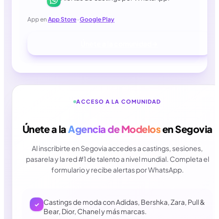
App en
App Store
·
Google Play
Únete a la comunidad
→
ACCESO A LA COMUNIDAD
Únete a la
Agencia de Modelos
en
Segovia
Al inscribirte en Segovia accedes a castings, sesiones,
pasarela y la red #1 de talento a nivel mundial. Completa el
formulario y recibe alertas por WhatsApp.
Castings de moda con Adidas, Bershka, Zara, Pull &
✓
Bear, Dior, Chanel y más marcas.