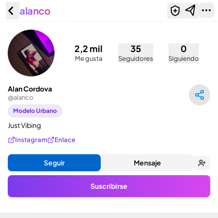
alanco
Alan Cordova (@alanco)
2,2 mil
35
0
Me gusta
Seguidores
Siguiendo
Alan Cordova
@
alanco
Modelo Urbano
Just Vibing
Instagram
Enlace
Seguir
Mensaje
Suscribirse