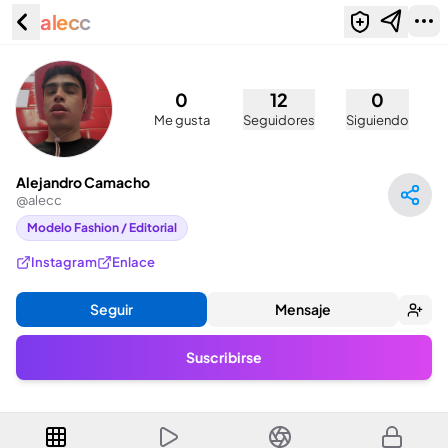
alecc
Alejandro Camacho (@alecc)
0
12
0
Me gusta
Seguidores
Siguiendo
Alejandro Camacho
@
alecc
Modelo Fashion / Editorial
Instagram
Enlace
Seguir
Mensaje
Suscribirse