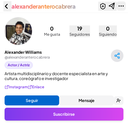
alexanderanterocabrera
Alexander Williams
(@alexanderanterocabrera)
0
19
0
Me gusta
Seguidores
Siguiendo
Alexander Williams
@
alexanderanterocabrera
Actor / Actriz
Artista multidisciplinario y docente especialista en arte y 
cultura, coreógrafo e investigador
Instagram
Enlace
Seguir
Mensaje
Suscribirse