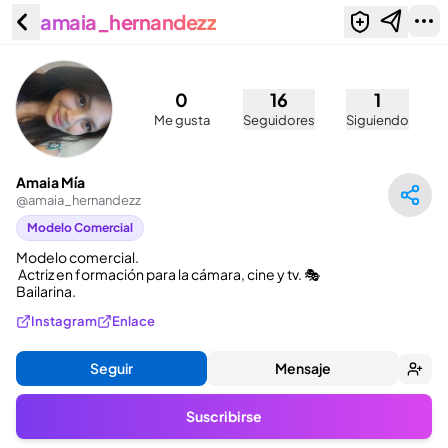
amaia_hernandezz
Amaia Mía (@amaia_hernandezz)
0
16
1
Me gusta
Seguidores
Siguiendo
Amaia Mía
@
amaia_hernandezz
Modelo Comercial
Modelo comercial.

 Actriz en formación para la cámara, cine y tv. 🎭

Bailarina.
Instagram
Enlace
Seguir
Mensaje
Suscribirse