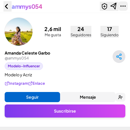
ammys054
Amanda Celeste Garbo
(@ammys054)
2,6 mil
24
17
Me gusta
Seguidores
Siguiendo
Amanda Celeste Garbo
@
ammys054
Modelo–Influencer
Modelo y Acriz
Instagram
Enlace
Seguir
Mensaje
Suscribirse