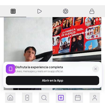
Disfruta la experiencia completa
Likes, mensajes y reels en la app oficial.
Abrir en la App
Seguir
Suscribirse