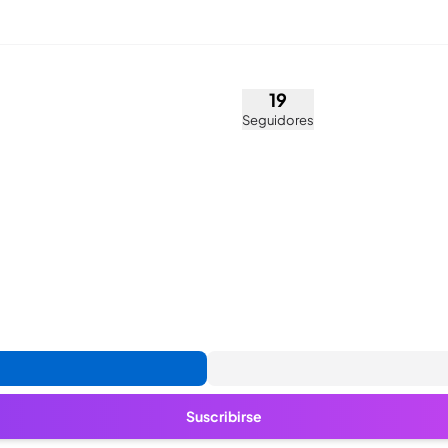
essini (@aviperessini)
19
Seguidores
Suscribirse