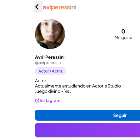
aviperessini
Avril Per
0
Me gusta
Avril Peressini
@
aviperessini
Actor / Actriz
Actriz. 

Actualmente estudiando en Actor’s Studio

Juego divino ⋆˚꩜｡
Instagram
Seguir