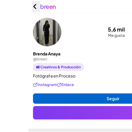
breen
Brenda 
5,6 mil
Me gusta
Brenda Anaya
@
breen
📸 Creativos & Producción
Fotógrafa en Proceso
Instagram
Enlace
Seguir