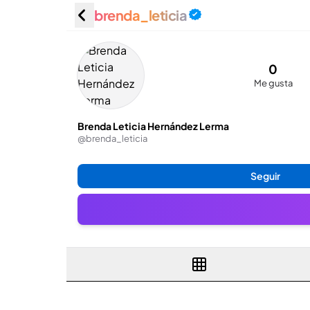
brenda_leticia
Brenda L
(@brend
0
Me gusta
Brenda Leticia Hernández Lerma
@
brenda_leticia
Seguir