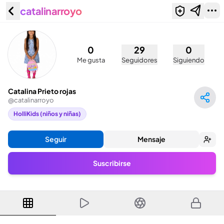
catalinarroyo
Catalina Prieto rojas (@catalinarroyo)
0
29
0
Me gusta
Seguidores
Siguiendo
Catalina Prieto rojas
@
catalinarroyo
HolliKids (niños y niñas)
Seguir
Mensaje
Suscribirse