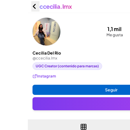
ccecilia.lmx
Cecilia 
1,1 mil
Me gusta
Cecilia Del Rio
@
ccecilia.lmx
UGC Creator (contenido para marcas)
Instagram
Seguir