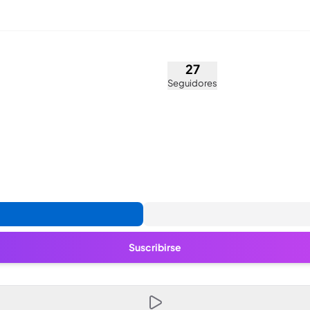
Del Rio (@ccecilia.lmx)
27
Seguidores
Suscribirse