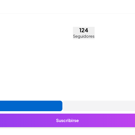
e la Luz Cerezo (@cerezo.
124
Seguidores
Suscribirse