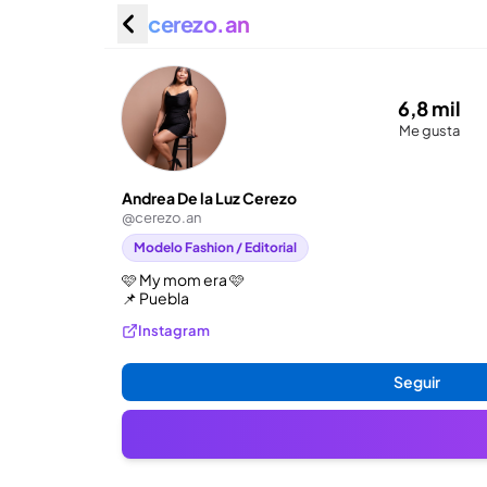
cerezo.an
Andrea D
6,8 mil
Me gusta
Andrea De la Luz Cerezo
@
cerezo.an
Modelo Fashion / Editorial
🩷 My mom era 🩷

📌 Puebla
Instagram
Seguir