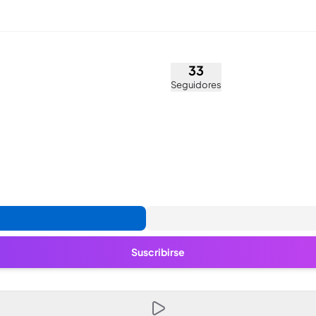
dres Tejera (@ciaraatejera)
33
Seguidores
Suscribirse