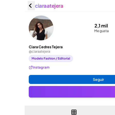
ciaraatejera
Ciara Ce
2,1 mil
Me gusta
Ciara Cedres Tejera
@
ciaraatejera
Modelo Fashion / Editorial
Instagram
Seguir