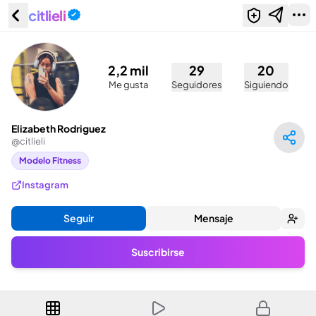
citlieli
Elizabeth Rodriguez (@citlieli)
2,2 mil
29
20
Me gusta
Seguidores
Siguiendo
Elizabeth Rodriguez
@
citlieli
Modelo Fitness
Instagram
Seguir
Mensaje
Suscribirse