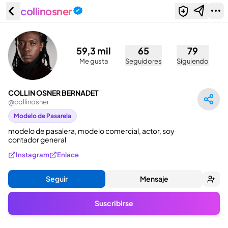
collinosner
COLLIN OSNER BERNADET
(@collinosner)
59,3 mil
65
79
Me gusta
Seguidores
Siguiendo
COLLIN OSNER BERNADET
@
collinosner
Modelo de Pasarela
modelo de pasalera, modelo comercial, actor, soy 
contador general
Instagram
Enlace
Seguir
Mensaje
Suscribirse