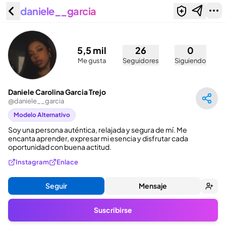
daniele__garcia
Daniele Carolina Garcia Trejo
(@daniele__garcia)
5,5 mil
26
0
Me gusta
Seguidores
Siguiendo
Daniele Carolina Garcia Trejo
@
daniele__garcia
Modelo Alternativo
Soy una persona auténtica, relajada y segura de mí. Me 
encanta aprender, expresar mi esencia y disfrutar cada 
oportunidad con buena actitud.
Instagram
Enlace
Seguir
Mensaje
Suscribirse