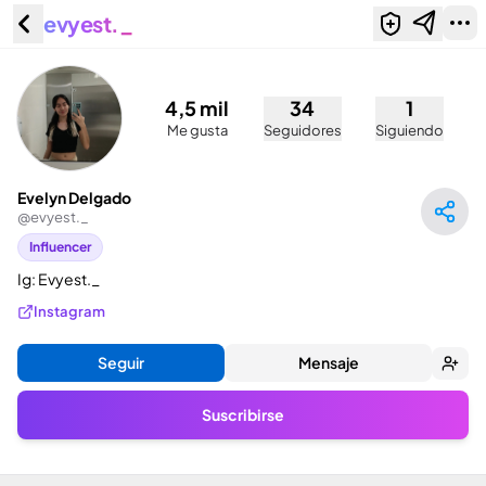
evyest._
Evelyn Delgado (@evyest._)
4,5 mil
34
1
Me gusta
Seguidores
Siguiendo
Evelyn Delgado
@
evyest._
Influencer
Ig: Evyest._
Instagram
Seguir
Mensaje
Suscribirse