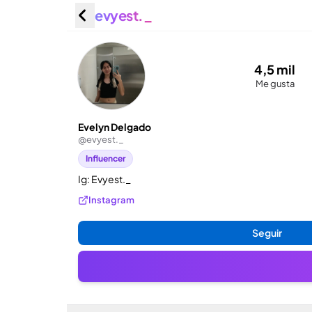
evyest._
Evelyn 
4,5 mil
Me gusta
Evelyn Delgado
@
evyest._
Influencer
Ig: Evyest._
Instagram
Seguir