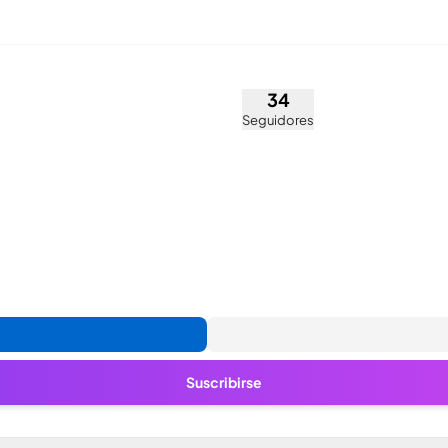
Delgado (@evyest._)
34
Seguidores
Suscribirse