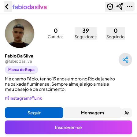
fabiodasilva
Fabio Da Silva (@fabiodasilva)
0
39
0
Curtidas
Seguidores
Seguindo
Fabio Da Silva
@
fabiodasilva
Marca de Ropa
Me chamo Fábio, tenho 19 anos e moro no Rio de janeiro 
na baixada fluminense. Sempre almejei algo a mais e 
meu desejo é de crescimento.
Instagram
Link
Seguir
Mensagem
Inscrever-se