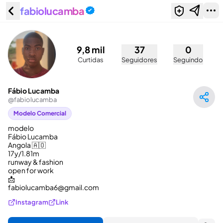
fabiolucamba
Fábio Lucamba (@fabiolucamba)
9,8 mil
37
0
Curtidas
Seguidores
Seguindo
Fábio Lucamba
@
fabiolucamba
Modelo Comercial
modelo 

Fábio Lucamba 

Angola 🇦🇴 

17y/1.81m

runway & fashion 

open for work

📩

fabiolucamba6@gmail.com
Instagram
Link