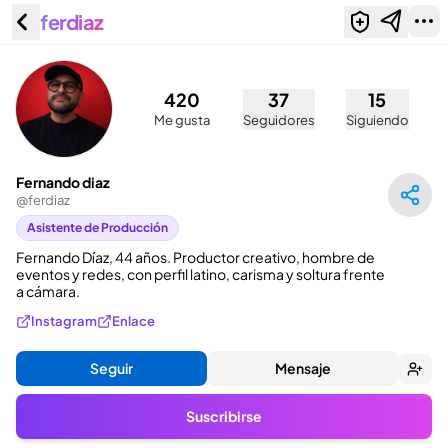
ferdiaz
Fernando diaz (@ferdiaz)
420
37
15
Me gusta
Seguidores
Siguiendo
Fernando diaz
@
ferdiaz
Asistente de Producción
Fernando Díaz, 44 años. Productor creativo, hombre de 
eventos y redes, con perfil latino, carisma y soltura frente 
a cámara.
Instagram
Enlace
Seguir
Mensaje
Suscribirse