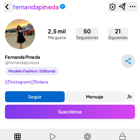
fernandapineda
Fernanda Pineda (@fernandapineda)
2,5 mil
50
21
Me gusta
Seguidores
Siguiendo
Fernanda Pineda
@
fernandapineda
Modelo Fashion / Editorial
Instagram
Enlace
Seguir
Mensaje
Suscribirse