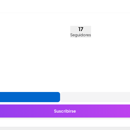
iam_enoco_)
17
Seguidores
Suscribirse