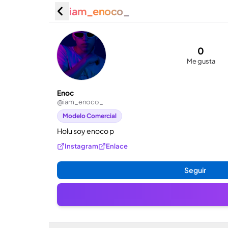
iam_enoco_
Enoc (@
0
Me gusta
Enoc
@
iam_enoco_
Modelo Comercial
Holu soy enoco p
Instagram
Enlace
Seguir