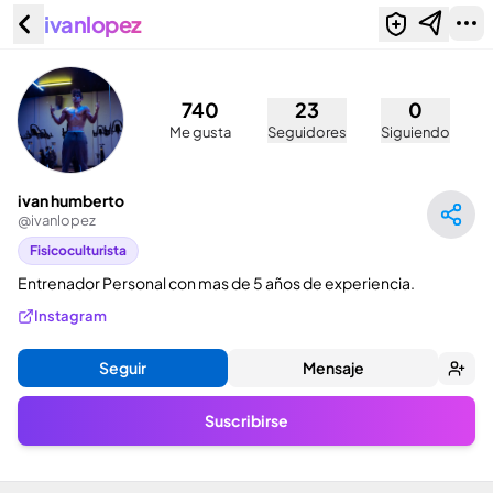
ivanlopez
ivan humberto (@ivanlopez)
740
23
0
Me gusta
Seguidores
Siguiendo
ivan humberto
@
ivanlopez
Fisicoculturista
Entrenador Personal con mas de 5 años de experiencia.
Instagram
Seguir
Mensaje
Suscribirse