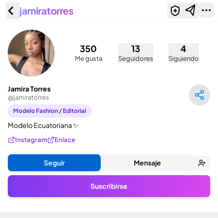
jamiratorres
Jamira Torres (@jamiratorres)
350
13
4
Me gusta
Seguidores
Siguiendo
Jamira Torres
@
jamiratorres
Modelo Fashion / Editorial
Modelo Ecuatoriana ✨
Instagram
Enlace
Seguir
Mensaje
Suscribirse