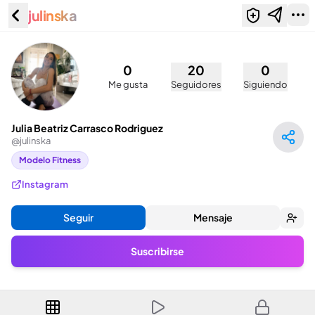
julinska
Julia Beatriz Carrasco Rodriguez
(@julinska)
0
20
0
Me gusta
Seguidores
Siguiendo
Julia Beatriz Carrasco Rodriguez
@
julinska
Modelo Fitness
Instagram
Seguir
Mensaje
Suscribirse