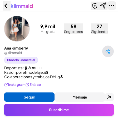
kiimmald
Ana Kimberly (@kiimmald)
9,9 mil
58
27
Me gusta
Seguidores
Siguiendo
Ana Kimberly
@
kiimmald
Modelo Comercial
Deportista: 🩰🎾🐎🏊🏼‍♀️

Pasión por el modelaje: 📸

Colaboraciones y trabajos DM Ig🔝
Instagram
Enlace
Seguir
Mensaje
Suscribirse