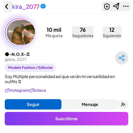
kira_2077
🌑-N.O.X-♊️ (@kira_2077)
10 mil
76
12
Me gusta
Seguidores
Siguiendo
🌑-N.O.X-♊️
@
kira_2077
Modelo Fashion / Editorial
Soy Múltiple personalidad así que verán mi versatilidad en 
outfits ♊️
Instagram
Enlace
Seguir
Mensaje
Suscribirse