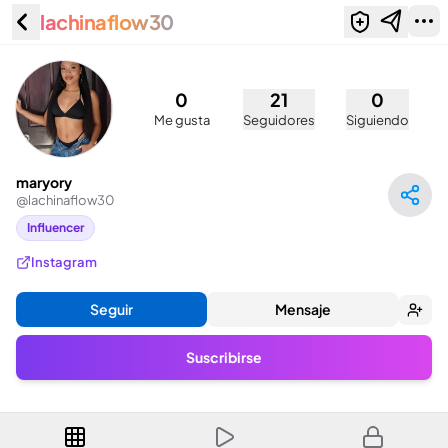
lachinaflow30
maryory (@lachinaflow30)
0
21
0
Me gusta
Seguidores
Siguiendo
maryory
@
lachinaflow30
Influencer
Instagram
Seguir
Mensaje
Suscribirse