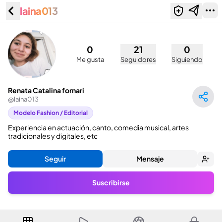
laina013
Renata Catalina fornari (@laina013)
0
21
0
Me gusta
Seguidores
Siguiendo
Renata Catalina fornari
@
laina013
Modelo Fashion / Editorial
Experiencia en actuación, canto, comedia musical, artes 
tradicionales y digitales, etc
Seguir
Mensaje
Suscribirse