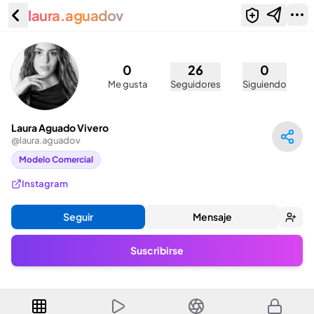
laura.aguadov
Laura Aguado Vivero
(@laura.aguadov)
0
26
0
Me gusta
Seguidores
Siguiendo
Laura Aguado Vivero
@
laura.aguadov
Modelo Comercial
Instagram
Seguir
Mensaje
Suscribirse