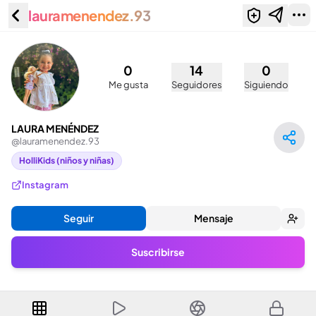
lauramenendez.93
LAURA MENÉNDEZ
(@lauramenendez.93)
0
14
0
Me gusta
Seguidores
Siguiendo
LAURA MENÉNDEZ
@
lauramenendez.93
HolliKids (niños y niñas)
Instagram
Seguir
Mensaje
Suscribirse