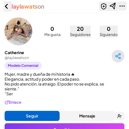
laylawatson
Catherine (@laylawatson)
0
20
0
Me gusta
Seguidores
Siguiendo
Catherine
@
laylawatson
Modelo Comercial
Mujer, madre y dueña de mi historia 🔥

Elegancia, actitud y poder en cada paso.

No pido atención, la atraigo. El poder no se explica, se 
siente.”

“Ser
Enlace
Seguir
Mensaje