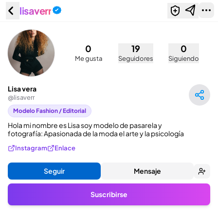
lisaverr
Lisa vera (@lisaverr)
0
19
0
Me gusta
Seguidores
Siguiendo
Lisa vera
@
lisaverr
Modelo Fashion / Editorial
Hola mi nombre es Lisa soy modelo de pasarela y 
fotografía: Apasionada de la moda el arte y la psicología
Instagram
Enlace
Seguir
Mensaje
Suscribirse