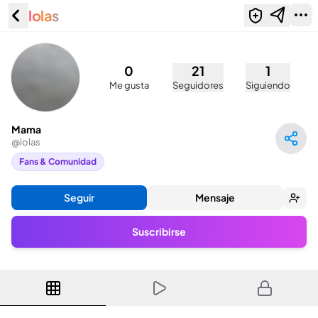
lolas
Mama (@lolas)
0
21
1
Me gusta
Seguidores
Siguiendo
Mama
@
lolas
Fans & Comunidad
Seguir
Mensaje
Suscribirse