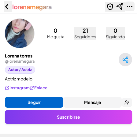
lorenamegara
Lorena torres (@lorenamegara)
0
21
0
Me gusta
Seguidores
Siguiendo
Lorena torres
@
lorenamegara
Actor / Actriz
Actriz modelo
Instagram
Enlace
Seguir
Mensaje
Suscribirse