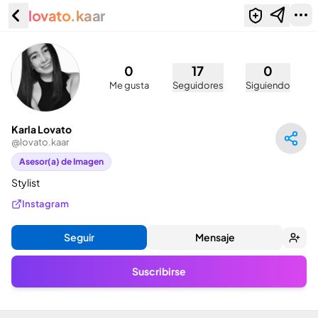
lovato.kaar
Karla Lovato (@lovato.kaar)
0
17
0
Me gusta
Seguidores
Siguiendo
Karla Lovato
@
lovato.kaar
Asesor(a) de Imagen
Stylist
Instagram
Seguir
Mensaje
Suscribirse