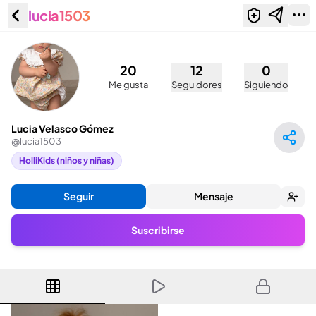
lucia1503
Lucia Velasco Gómez (@lucia1503)
20
12
0
Me gusta
Seguidores
Siguiendo
Lucia Velasco Gómez
@
lucia1503
HolliKids (niños y niñas)
Seguir
Mensaje
Suscribirse