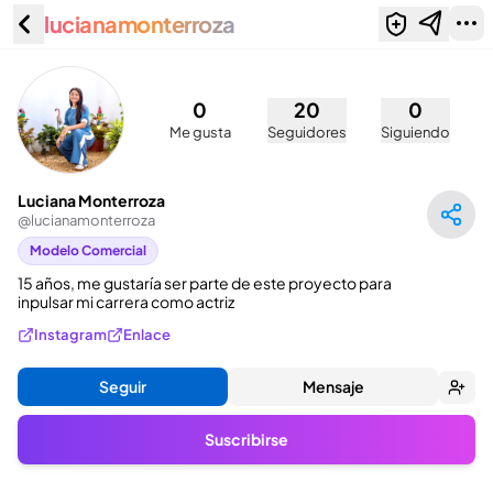
lucianamonterroza
Luciana Monterroza
(@lucianamonterroza)
0
20
0
Me gusta
Seguidores
Siguiendo
Luciana Monterroza
@
lucianamonterroza
Modelo Comercial
15 años, me gustaría ser parte de este proyecto para 
inpulsar mi carrera como actriz
Instagram
Enlace
Seguir
Mensaje
Suscribirse