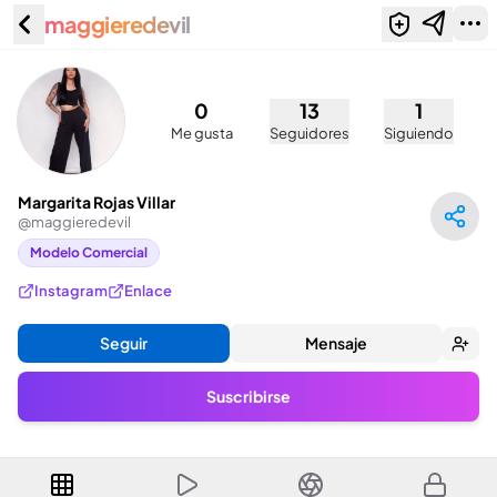
maggieredevil
Margarita Rojas Villar
(@maggieredevil)
0
13
1
Me gusta
Seguidores
Siguiendo
Margarita Rojas Villar
@
maggieredevil
Modelo Comercial
Instagram
Enlace
Seguir
Mensaje
Suscribirse