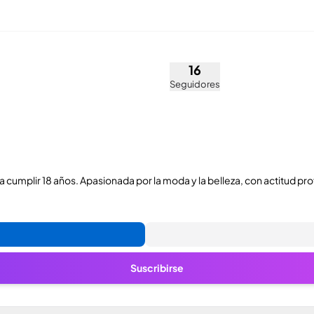
osé Romero Ramírez
omero.05)
16
Seguidores
cumplir 18 años. Apasionada por la moda y la belleza, con actitud pro
Suscribirse