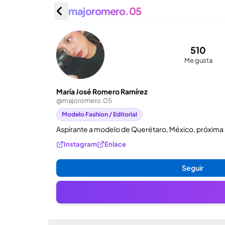
majoromero.05
María J
(@major
510
Me gusta
María José Romero Ramírez
@
majoromero.05
Modelo Fashion / Editorial
Aspirante a modelo de Querétaro, México, próxima a 
Instagram
Enlace
Seguir