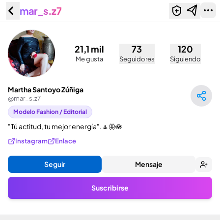
mar_s.z7
Martha Santoyo Zúñiga (@mar_s.z7)
21,1 mil
73
120
Me gusta
Seguidores
Siguiendo
Martha Santoyo Zúñiga
@
mar_s.z7
Modelo Fashion / Editorial
"Tú actitud, tu mejor energía".🧘🦋🪷
Instagram
Enlace
Seguir
Mensaje
Suscribirse