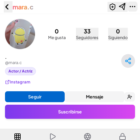
mara.c
. (@mara.c)
0
33
0
Me gusta
Seguidores
Siguiendo
.
@
mara.c
Actor / Actriz
Instagram
Seguir
Mensaje
Suscribirse